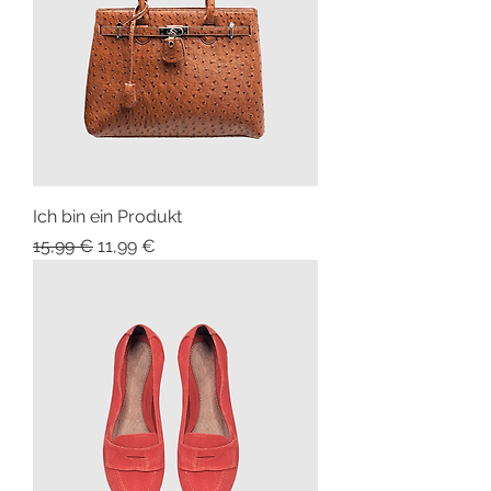
Ich bin ein Produkt
Standardpreis
Sale-Preis
15,99 €
11,99 €