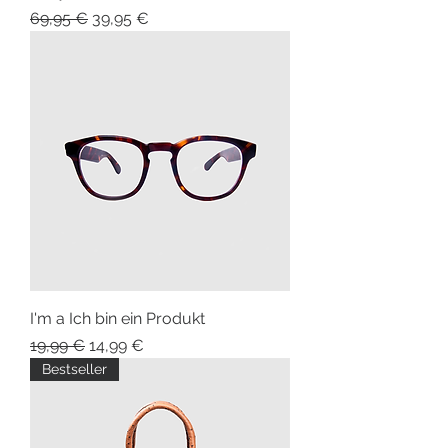
Standardpreis
Sale-Preis
69,95 €
39,95 €
I'm a Ich bin ein Produkt
Standardpreis
Sale-Preis
19,99 €
14,99 €
Bestseller