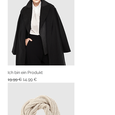
Ich bin ein Produkt
Standardpreis
Sale-Preis
19,99 €
14,99 €