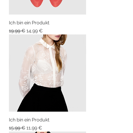
Ich bin ein Produkt
Standardpreis
Sale-Preis
19,99 €
14,99 €
Ich bin ein Produkt
Standardpreis
Sale-Preis
15,99 €
11,99 €