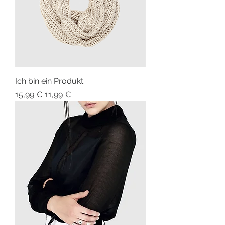
Ich bin ein Produkt
Standardpreis
Sale-Preis
15,99 €
11,99 €